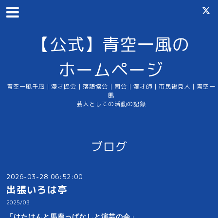
【公式】青空一風の
ホームページ
青空一風千風｜漫才協会｜落語協会｜司会｜漫才師｜市民後見人｜青空一
風
芸人としての活動の記録
ブログ
2026-03-28 06:52:00
出張いろは亭
2025/03
「はたけんと馬鹿っぱなしと演芸の会」