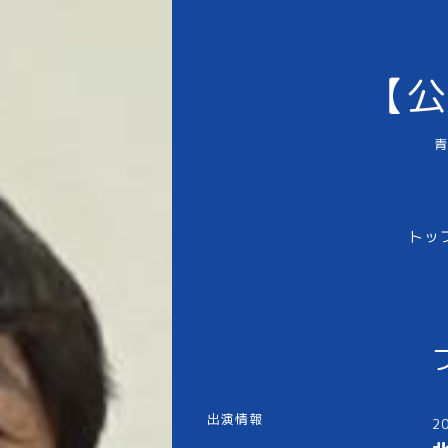
【公
青
トッ
出演情報
2