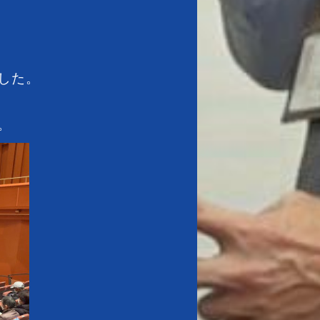
した。
。