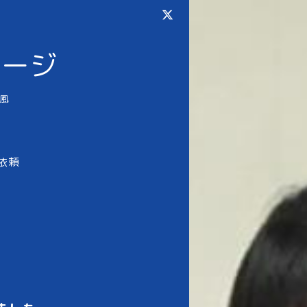
ページ
風
依頼