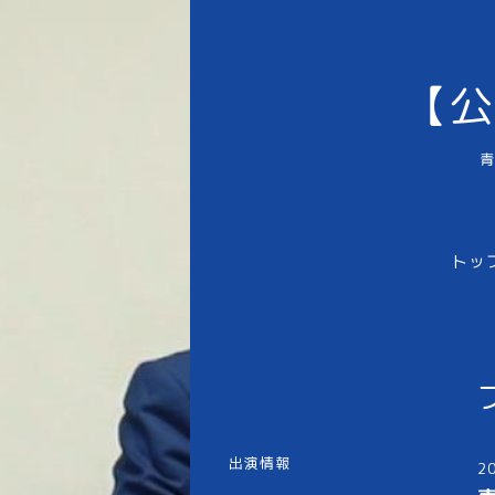
【公
青
トッ
出演情報
2