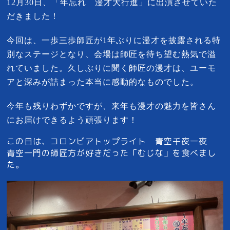
12月30日、「年忘れ 漫才大行進」に出演させていた
だきました！
今回は、一歩三歩師匠が1年ぶりに漫才を披露される特
別なステージとなり、会場は師匠を待ち望む熱気で溢
れていました。久しぶりに聞く師匠の漫才は、ユーモ
アと深みが詰まった本当に感動的なものでした。
今年も残りわずかですが、来年も漫才の魅力を皆さん
にお届けできるよう頑張ります！
この日は、コロンビアトップライト 青空千夜一夜
青空一門の師匠方が好きだった「むじな」を食べまし
た。